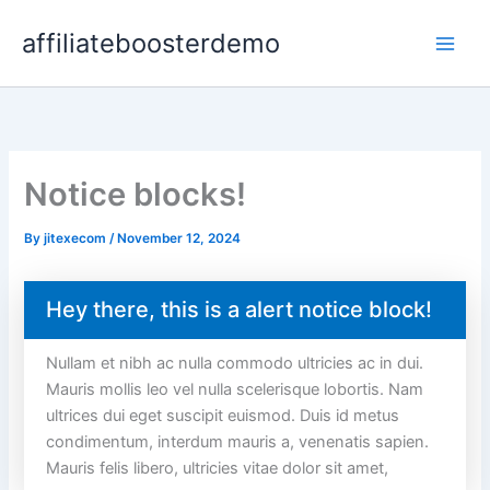
Skip
affiliateboosterdemo
to
content
Notice blocks!
By
jitexecom
/
November 12, 2024
Hey there, this is a alert notice block!
Nullam et nibh ac nulla commodo ultricies ac in dui.
Mauris mollis leo vel nulla scelerisque lobortis. Nam
ultrices dui eget suscipit euismod. Duis id metus
condimentum, interdum mauris a, venenatis sapien.
Mauris felis libero, ultricies vitae dolor sit amet,